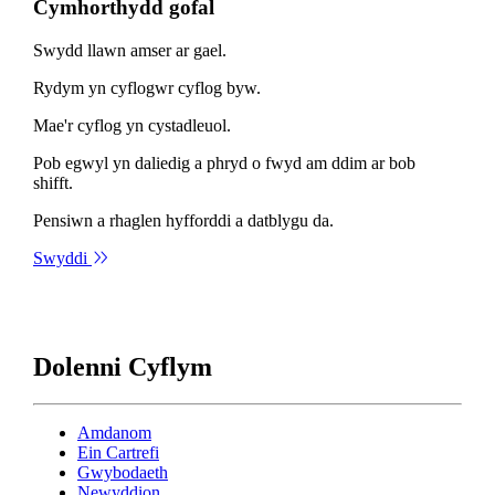
Cymhorthydd gofal
Swydd llawn amser ar gael.
Rydym yn cyflogwr cyflog byw.
Mae'r cyflog yn cystadleuol.
Pob egwyl yn daliedig a phryd o fwyd am ddim ar bob
shifft.
Pensiwn a rhaglen hyfforddi a datblygu da.
Swyddi
Dolenni Cyflym
Amdanom
Ein Cartrefi
Gwybodaeth
Newyddion