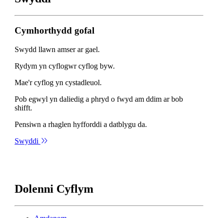
Cymhorthydd gofal
Swydd llawn amser ar gael.
Rydym yn cyflogwr cyflog byw.
Mae'r cyflog yn cystadleuol.
Pob egwyl yn daliedig a phryd o fwyd am ddim ar bob
shifft.
Pensiwn a rhaglen hyfforddi a datblygu da.
Swyddi
Dolenni Cyflym