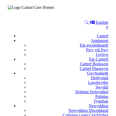
Search
Language
English
≡
Cartref
Amdanom
Ein gweledigaeth
Pwy ydi Pwy
Llyfryn
Ein Cartrefi
Cartref Bodawen
Cartref Plasgwyn
Gwybodaeth
Derbyniad
Lawrlwytho
Swyddi
Dolenni Defnyddiol
Polisïau
Tystebau
Newyddion
Newyddion Diweddaraf
Cofrestru i gael Cylchlythyr