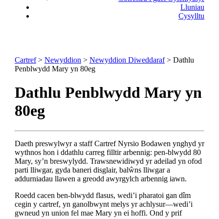
Lluniau
Cysylltu
Cartref
>
Newyddion
>
Newyddion Diweddaraf
> Dathlu
Penblwydd Mary yn 80eg
Dathlu Penblwydd Mary yn
80eg
Daeth preswylwyr a staff Cartref Nyrsio Bodawen ynghyd yr
wythnos hon i ddathlu carreg filltir arbennig: pen-blwydd 80
Mary, sy’n breswylydd. Trawsnewidiwyd yr adeilad yn ofod
parti lliwgar, gyda baneri disglair, balŵns lliwgar a
addurniadau llawen a greodd awyrgylch arbennig iawn.
Roedd cacen ben-blwydd flasus, wedi’i pharatoi gan dîm
cegin y cartref, yn ganolbwynt melys yr achlysur—wedi’i
gwneud yn union fel mae Mary yn ei hoffi. Ond y prif