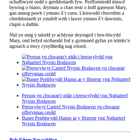
uchafbwynt oedd y gerddoriaeth fyw. Perfformiodd triawd
bywiog o biano, drymiau a chan restr o hoff ganeuon Mary,
gan annog pawb i ymuno â’r canu. Llenwodd chwerthin a
cherddoriaeth yr ystafell wrth i lawer ymuno â’r dawnsio,
clapio a dathlu.
Nid yn unig y talodd yr achlysur deyrnged i ben-blwydd
Mary, ond hefyd sicrhaodd fod y gymuned gyfan yn teimlo’n
agosach a mwy cysylltiedig nag erioed.
Person yn chwarae'r gitâr i breswylydd yng Nghartref
Nyrsio Bodawen
Preswylwyr Cartref Nyrsio Bodawen yn chwarae
offerynnau cerdd
Baner Penblwydd Hapus ar y ffenestr yng Nghartref
Nyrsio Bodawen
Pob Eitem Newyddion